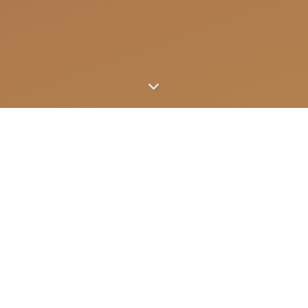
Ubuntu 24.04 中安装 Chrome 和
Chromedriver
更新于
2025-04-24
|
Linux
•
Ubuntu
•
Chrome
•
Chromedriver
123456# 获取 chrome，无需代理 wget
https://dl.google.com/linux/direct/google-chrome-
stable_current_amd64.deb# 提权并安装 chromesudo apt
install ./google-chrome-stable_current_amd64.deb# 检查