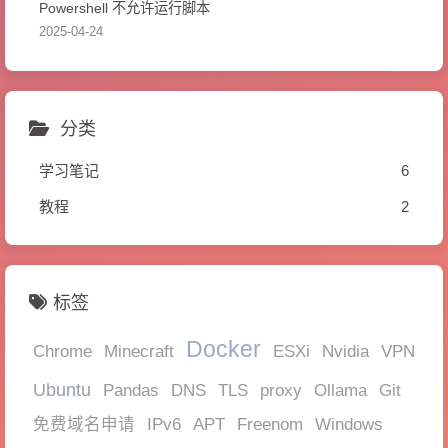
Powershell 不允许运行脚本
2025-04-24
分类
学习笔记
6
教程
2
标签
Docker
ESXi
Chrome
Minecraft
Nvidia
VPN
Ubuntu
TLS
Ollama
Git
Pandas
DNS
proxy
免费域名申请
IPv6
APT
Freenom
Windows