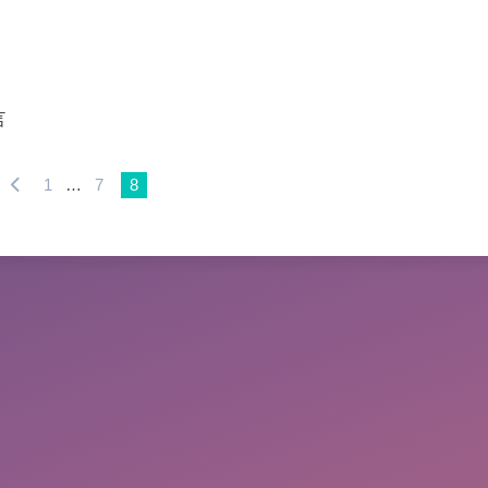
言
1
…
7
8