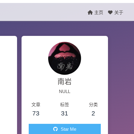
主页
关于
南岩
NULL
文章
标签
分类
73
31
2
Star Me