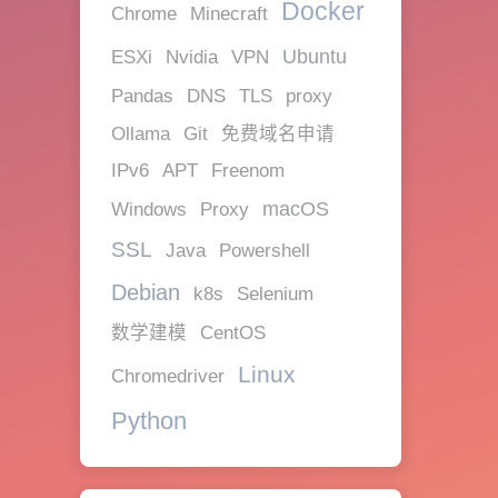
Docker
Chrome
Minecraft
ESXi
Ubuntu
Nvidia
VPN
TLS
Pandas
DNS
proxy
Ollama
Git
免费域名申请
IPv6
APT
Freenom
macOS
Windows
Proxy
SSL
Powershell
Java
Debian
k8s
Selenium
数学建模
CentOS
Linux
Chromedriver
Python